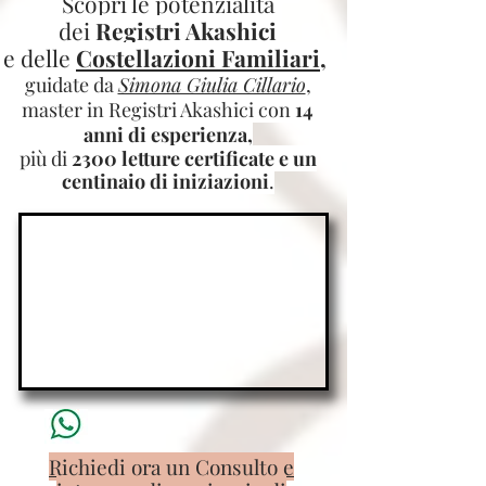
Scopri le potenzialità
dei
Registri Akashici
e delle
Costellazioni Familiari
,
guidate da
Simona Giulia Cillario
,
master in Registri Akashici con
14
anni di esperienza,
più di
2300 letture certificate e un
centinaio di iniziazioni
.
Richiedi ora un Consulto e