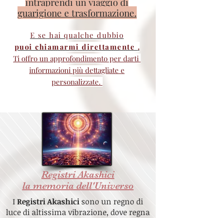
intraprendi un viaggio di
guarigione e trasformazione.
E se hai qualche dubbio
puoi chiamarmi direttamente
.
Ti offro un approfondimento per darti
informazioni
più dettagliate e
personalizzate.
Registri Akashici
la memoria dell'Universo
I
Registri Akashici
sono un regno di
luce di altissima vibrazione, dove regna