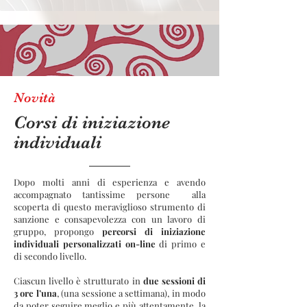
Novità
Corsi di iniziazione
individuali
Dopo molti anni di esperienza e avendo
accompagnato tantissime persone alla
scoperta di questo meraviglioso strumento di
sanzione e consapevolezza con un lavoro di
gruppo, propongo
percorsi di iniziazione
individuali personalizzati on-line
di primo e
di secondo livello.
Ciascun livello è strutturato in
due sessioni di
3 ore l’una
, (una sessione a settimana), in modo
da poter seguire meglio e più attentamente la